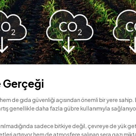
e Gerçeği
m de gıda güvenliği açısından önemli bir yere sahip. B
artış genellikle daha fazla gübre kullanımıyla sağlanıyo
nılmadığında sadece bitkiye değil, çevreye de yük geti
ri artırıyor hem de atmosfere salınan sera gazı miktar