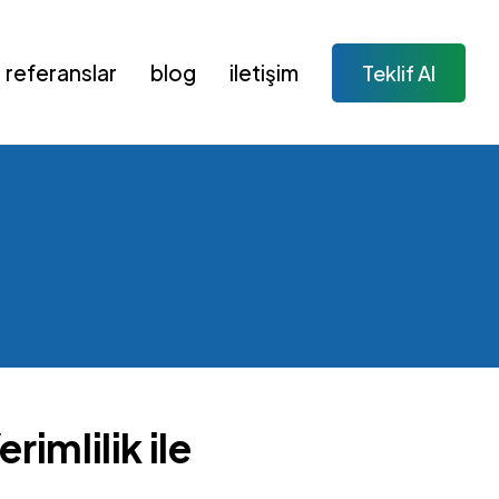
referanslar
blog
i̇letişim
Teklif Al
imlilik ile