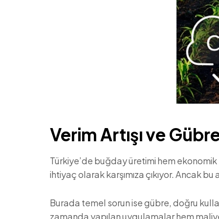
Verim Artışı ve Gübr
Türkiye’de buğday üretimi hem ekonomik he
ihtiyaç olarak karşımıza çıkıyor. Ancak bu 
Burada temel sorun ise gübre, doğru kulla
zamanda yapılan uygulamalar hem maliyetle