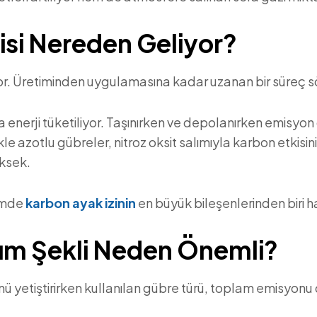
isi Nereden Geliyor?
yor. Üretiminden uygulamasına kadar uzanan bir süreç 
a enerji tüketiliyor. Taşınırken ve depolanırken emisyon
kle azotlu gübreler, nitroz oksit salımıyla karbon etkis
üksek.
timde
karbon ayak izinin
en büyük bileşenlerinden biri ha
nım Şekli Neden Önemli?
ünü yetiştirirken kullanılan gübre türü, toplam emisyonu