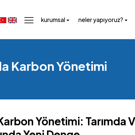
kurumsal
neler yapıyoruz?
da Karbon Yönetimi
arbon Yönetimi: Tarımda Ver
asında Yeni Denge