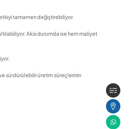
 etkiyi tamamen değiştirebiliyor.
tılabiliyor. Aksi durumda ise hem maliyet
yor.
 sürdürülebilir üretim süreçlerinin
Hak
İlet
Wha