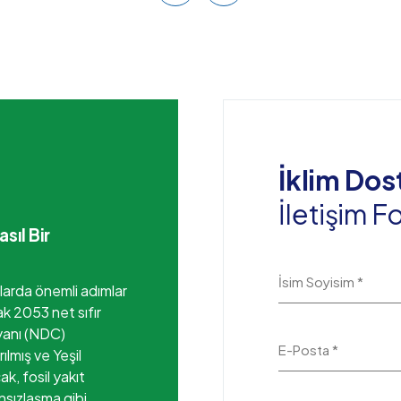
İklim Dos
İletişim 
sıl Bir
İsim Soyisim *
llarda önemli adımlar
k 2053 net sıfır
eyanı (NDC)
E-Posta *
rılmış ve Yeşil
k, fosil yakıt
nsızlaşma gibi