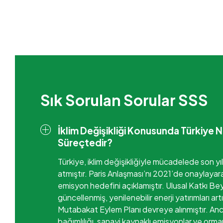
Sık Sorulan Sorular SSS
İklim Değişikliği Konusunda Türkiye Na
Süreçtedir?
Türkiye, iklim değişikliğiyle mücadelede son yı
atmıştır. Paris Anlaşması’nı 2021’de onaylayara
emisyon hedefini açıklamıştır. Ulusal Katkı B
güncellenmiş, yenilenebilir enerji yatırımları artı
Mutabakat Eylem Planı devreye alınmıştır. Anca
bağımlılığı, sanayi kaynaklı emisyonlar ve orma