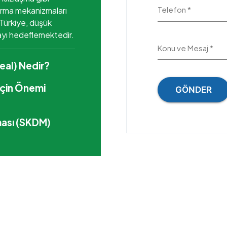
Telefon *
ırma mekanizmaları
a Türkiye, düşük
ayı hedeflemektedir.
Konu ve Mesaj *
eal) Nedir?
İçin Önemi
GÖNDER
ası (SKDM)