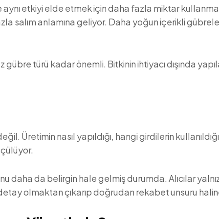
 aynı etkiyi elde etmek için daha fazla miktar kullanma
zla salım anlamına geliyor. Daha yoğun içerikli gübrel
übre türü kadar önemli. Bitkinin ihtiyacı dışında yap
n değil. Üretimin nasıl yapıldığı, hangi girdilerin kullanıl
lçülüyor.
konu daha da belirgin hale gelmiş durumda. Alıcılar yaln
 detay olmaktan çıkarıp doğrudan rekabet unsuru haline