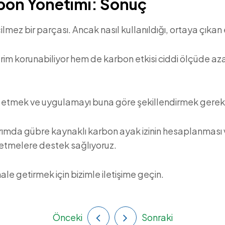
bon Yönetimi: Sonuç
ilmez bir parçası. Ancak nasıl kullanıldığı, ortaya çıkan
im korunabiliyor hem de karbon etkisi ciddi ölçüde azal
z etmek ve uygulamayı buna göre şekillendirmek gereki
ımda gübre kaynaklı karbon ayak izinin hesaplanması ve
şletmelere destek sağlıyoruz.
ale getirmek için bizimle iletişime geçin.
Önceki
Sonraki