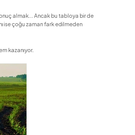
sonuç almak... Ancak bu tabloya bir de
ısmı ise çoğu zaman fark edilmeden
nem kazanıyor.