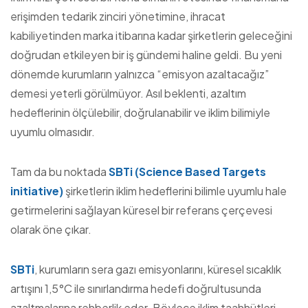
erişimden tedarik zinciri yönetimine, ihracat
kabiliyetinden marka itibarına kadar şirketlerin geleceğini
doğrudan etkileyen bir iş gündemi haline geldi. Bu yeni
dönemde kurumların yalnızca “emisyon azaltacağız”
demesi yeterli görülmüyor. Asıl beklenti, azaltım
hedeflerinin ölçülebilir, doğrulanabilir ve iklim bilimiyle
uyumlu olmasıdır.
Tam da bu noktada
SBTi (Science Based Targets
initiative)
şirketlerin iklim hedeflerini bilimle uyumlu hale
getirmelerini sağlayan küresel bir referans çerçevesi
olarak öne çıkar.
SBTi
, kurumların sera gazı emisyonlarını, küresel sıcaklık
artışını 1,5°C ile sınırlandırma hedefi doğrultusunda
azaltmalarına rehberlik eder. Böylece iklim taahhütleri