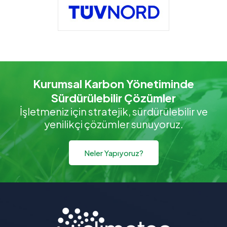
Kurumsal Karbon Yönetiminde
Sürdürülebilir Çözümler
İşletmeniz için stratejik, sürdürülebilir ve
yenilikçi çözümler sunuyoruz.
Neler Yapıyoruz?