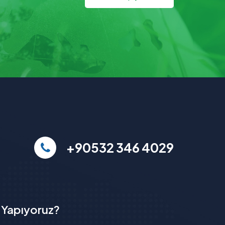
+90532 346 4029
 Yapıyoruz?