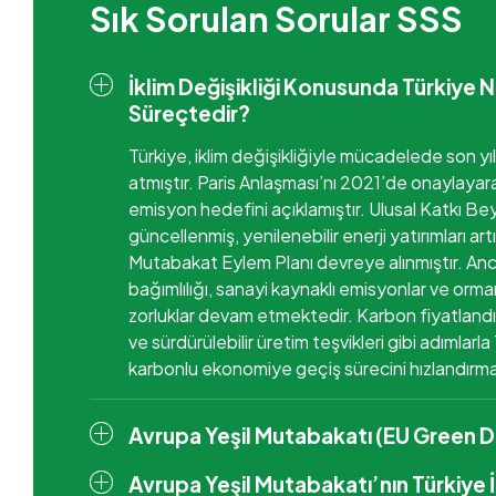
Sık Sorulan Sorular SSS
İklim Değişikliği Konusunda Türkiye Na
Süreçtedir?
Türkiye, iklim değişikliğiyle mücadelede son yı
atmıştır. Paris Anlaşması’nı 2021’de onaylayara
emisyon hedefini açıklamıştır. Ulusal Katkı B
güncellenmiş, yenilenebilir enerji yatırımları artı
Mutabakat Eylem Planı devreye alınmıştır. Anca
bağımlılığı, sanayi kaynaklı emisyonlar ve orma
zorluklar devam etmektedir. Karbon fiyatland
ve sürdürülebilir üretim teşvikleri gibi adımlarl
karbonlu ekonomiye geçiş sürecini hızlandırm
Avrupa Yeşil Mutabakatı (EU Green D
Avrupa Yeşil Mutabakatı’nın Türkiye 