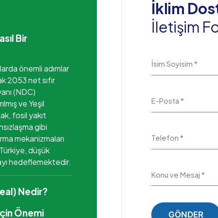
İklim Dos
İletişim 
sıl Bir
İsim Soyisim *
llarda önemli adımlar
k 2053 net sıfır
eyanı (NDC)
E-Posta *
rılmış ve Yeşil
k, fosil yakıt
nsızlaşma gibi
Telefon *
ırma mekanizmaları
a Türkiye, düşük
ayı hedeflemektedir.
Konu ve Mesaj *
eal) Nedir?
İçin Önemi
GÖNDER