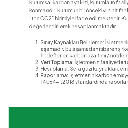
Kurumsal karbon ayak izi, kurumların faal
konmasıdır. Kurumun bir önceki yıla ait f
“ton CO2” birimiyle ifade edilmektedir. K
değerlendirilerek hesaplanmaktadır.
Sınır/ Kaynakları Belirleme:
İşletmenin
aşamadır. Bu aşamadan itibaren şirketi
hedeflenen karbon azaltımı / nötrlemes
Veri Toplama:
İşletmenin faaliyetleri
Hesaplama:
Sera gazı kaynakları, em
Raporlama:
İşletmenin karbon emisyo
14064-1:2018 standardında raporla