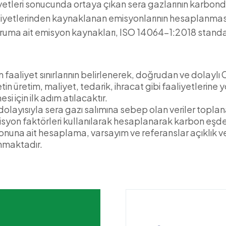
iyetleri sonucunda ortaya çıkan sera gazlarının karbond
aaliyetlerinden kaynaklanan emisyonlarının hesaplanma
uruma ait emisyon kaynakları, ISO 14064-1:2018 standa
 faaliyet sınırlarının belirlenerek, doğrudan ve dolaylı C
n üretim, maliyet, tedarik, ihracat gibi faaliyetlerine 
i için ilk adım atılacaktır.
 dolayısıyla sera gazı salımına sebep olan veriler topla
isyon faktörleri kullanılarak hesaplanarak karbon eşd
nuna ait hesaplama, varsayım ve referanslar açıklık ve
nmaktadır.