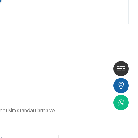
Hak
İlet
Wha
önetişim standartlarına ve