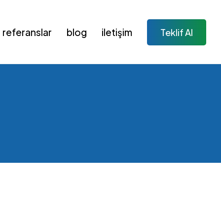
referanslar
blog
i̇letişim
Teklif Al