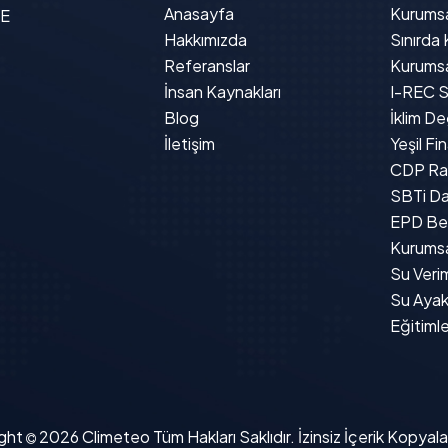
Anasayfa
Kurumsa
 E
Hakkımızda
Sınırda
Referanslar
Kurumsal
İnsan Kaynakları
I-REC Se
Blog
İklim De
İletişim
Yeşil F
CDP Ra
SBTi Da
EPD Bel
Kurumsa
Su Verim
Su Ayak
Eğitimle
ght
2026
Climeteo
Tüm Hakları Saklıdır. İzinsiz İçerik Kopya