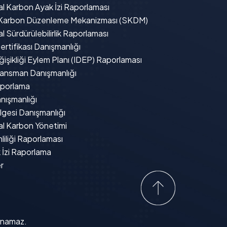
l Karbon Ayak İzi Raporlaması
 Karbon Düzenleme Mekanizması (SKDM)
 Sürdürülebilirlik Raporlaması
rtifikası Danışmanlığı
ğişikliği Eylem Planı (IDEP) Raporlaması
inansman Danışmanlığı
porlama
nışmanlığı
gesi Danışmanlığı
l Karbon Yönetimi
liliği Raporlaması
 İzi Raporlama
r
lanamaz.